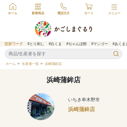
ホーム
新着商品
電話注文
カート
注目ワード
#とり刺し
#白くま
#ぢゃんぼ餅
#マンゴー
#あくま
ホーム
>
生産者一覧
>
浜崎蒲鉾店
浜崎蒲鉾店
いちき串木野市
浜崎蒲鉾店