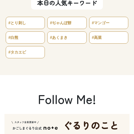
本日の人気キーワード
#とり刺し
#ぢゃんぼ餅
#マンゴー
#白熊
#あくまき
#高菜
#タカエビ
Follow Me!