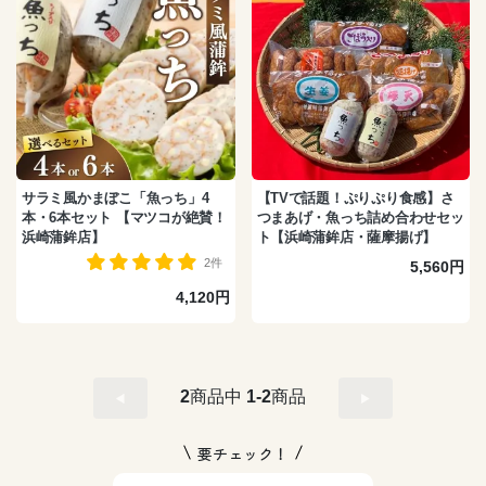
サラミ風かまぼこ「魚っち」4
【TVで話題！ぷりぷり食感】さ
本・6本セット 【マツコが絶賛！
つまあげ・魚っち詰め合わせセッ
浜崎蒲鉾店】
ト【浜崎蒲鉾店・薩摩揚げ】
2件
5,560円
4,120円
2
商品中
1-2
商品
要チェック！