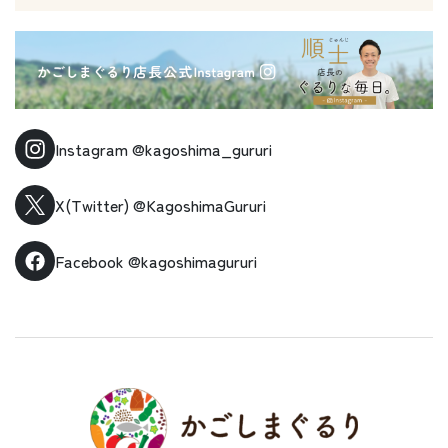
Instagram
@kagoshima_gururi
X(Twitter)
@KagoshimaGururi
Facebook
@kagoshimagururi