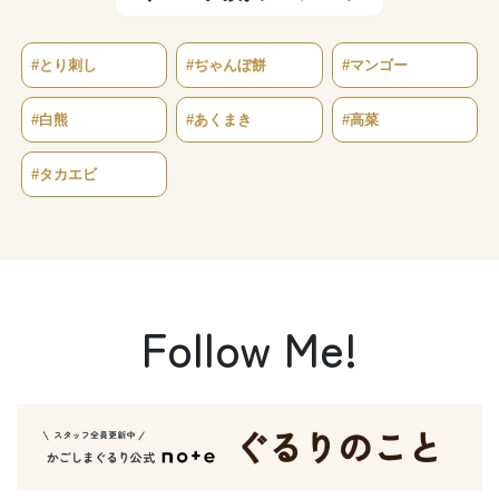
#とり刺し
#ぢゃんぼ餅
#マンゴー
#白熊
#あくまき
#高菜
#タカエビ
Follow Me!