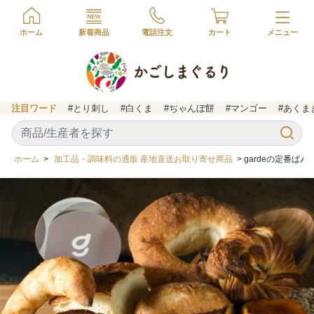
ホーム
新着商品
電話注文
カート
注目ワード
#とり刺し
#白くま
#ぢゃんぼ餅
#マンゴー
#あくま
ホーム
>
加工品・調味料の通販 産地直送お取り寄せ商品
> gardeの定番