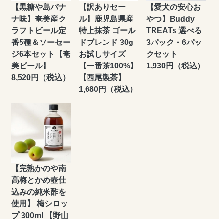
【黒糖や島バナ
【訳ありセー
【愛犬の安心お
ナ味】奄美産ク
ル】鹿児島県産
やつ】Buddy
ラフトビール定
特上抹茶 ゴール
TREATs 選べる
番5種＆ソーセー
ドブレンド 30g
3パック・6パッ
ジ6本セット【奄
お試しサイズ
クセット
美ビール】
【一番茶100%】
1,930円（税込）
8,520円（税込）
【西尾製茶】
1,680円（税込）
【完熟かのや南
高梅とかめ壺仕
込みの純米酢を
使用】 梅シロッ
プ 300ml 【野山