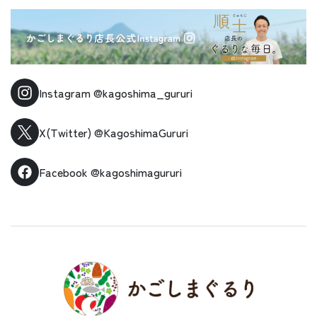
Instagram
@kagoshima_gururi
X(Twitter)
@KagoshimaGururi
Facebook
@kagoshimagururi