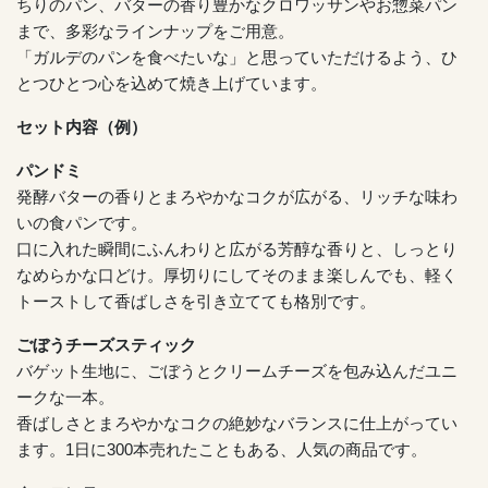
ちりのパン、バターの香り豊かなクロワッサンやお惣菜パン
まで、多彩なラインナップをご用意。
「ガルデのパンを食べたいな」と思っていただけるよう、ひ
とつひとつ心を込めて焼き上げています。
セット内容（例）
パンドミ
発酵バターの香りとまろやかなコクが広がる、リッチな味わ
いの食パンです。
口に入れた瞬間にふんわりと広がる芳醇な香りと、しっとり
なめらかな口どけ。厚切りにしてそのまま楽しんでも、軽く
トーストして香ばしさを引き立てても格別です。
ごぼうチーズスティック
バゲット生地に、ごぼうとクリームチーズを包み込んだユニ
ークな一本。
香ばしさとまろやかなコクの絶妙なバランスに仕上がってい
ます。1日に300本売れたこともある、人気の商品です。