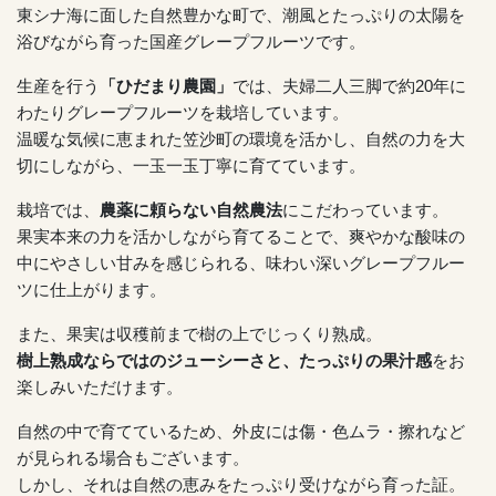
東シナ海に面した自然豊かな町で、潮風とたっぷりの太陽を
浴びながら育った国産グレープフルーツです。
生産を行う
「ひだまり農園」
では、夫婦二人三脚で約20年に
わたりグレープフルーツを栽培しています。
温暖な気候に恵まれた笠沙町の環境を活かし、自然の力を大
切にしながら、一玉一玉丁寧に育てています。
栽培では、
農薬に頼らない自然農法
にこだわっています。
果実本来の力を活かしながら育てることで、爽やかな酸味の
中にやさしい甘みを感じられる、味わい深いグレープフルー
ツに仕上がります。
また、果実は収穫前まで樹の上でじっくり熟成。
樹上熟成ならではのジューシーさと、たっぷりの果汁感
をお
楽しみいただけます。
自然の中で育てているため、外皮には傷・色ムラ・擦れなど
が見られる場合もございます。
しかし、それは自然の恵みをたっぷり受けながら育った証。