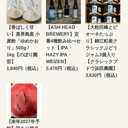
【香ばしく甘
【ASH HEAD
【大粒巨峰とピ
い】喜界島産 小
BREWERY】定
オーネたっぷ
麦粉「ゆめかお
番4種飲み比べセ
り】錦江町産ク
り」500g /
ット【 IPA・
ラシックぶどう
1kg【のぼり園
HAZY IPA・
ジャム3個入り
芸】
WEIZEN】
【クラシックブ
1,840円（税込）
5,470円（税込）
ドウ浜田農園】
3,630円（税込）
【来年2027年予