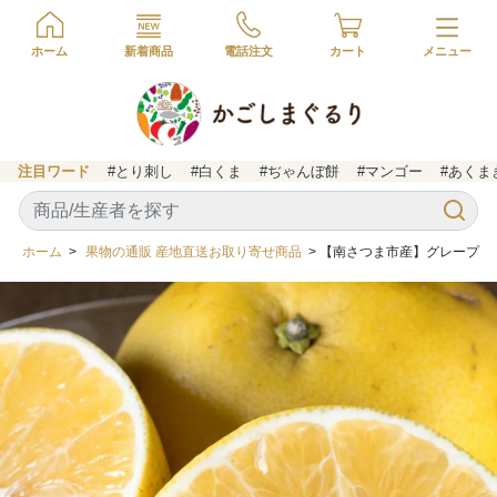
ホーム
新着商品
電話注文
カート
注目ワード
#とり刺し
#白くま
#ぢゃんぼ餅
#マンゴー
#あくま
ホーム
>
果物の通販 産地直送お取り寄せ商品
> 【南さつま市産】グレープフルー