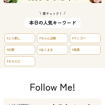
要チェック！
本日の人気キーワード
#とり刺し
#ぢゃんぼ餅
#マンゴー
#白熊
#あくまき
#高菜
#タカエビ
Follow Me!