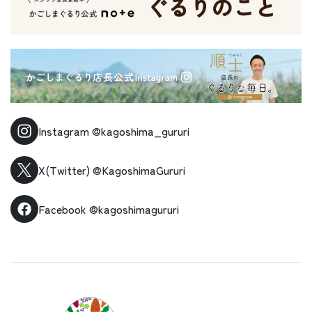
Instagram
@kagoshima_gururi
X(Twitter)
@KagoshimaGururi
Facebook
@kagoshimagururi