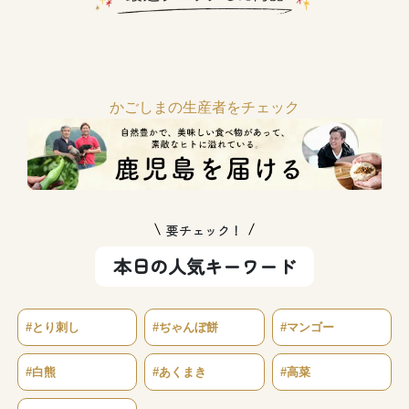
かごしまの生産者をチェック
要チェック！
本日の人気キーワード
#とり刺し
#ぢゃんぼ餅
#マンゴー
#白熊
#あくまき
#高菜