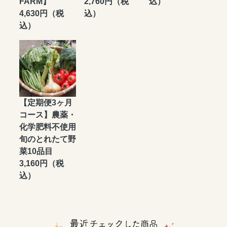
FARM】
2,760円（税
込）
4,630円（税
込）
込）
【定期便3ヶ月
コース】農薬・
化学肥料不使用
旬のとれたて野
菜10品目
3,160円（税
込）