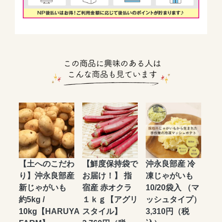
【土へのこだわ
【鮮度保持袋で
沖永良部産 冷
り】沖永良部産
お届け！】 指
凍じゃがいも
新じゃがいも
宿産 赤オクラ
10/20袋入 （マ
約5kg /
１ｋｇ【アグリ
ッシュタイプ）
10kg【HARUYA
スタイル】
3,310円（税