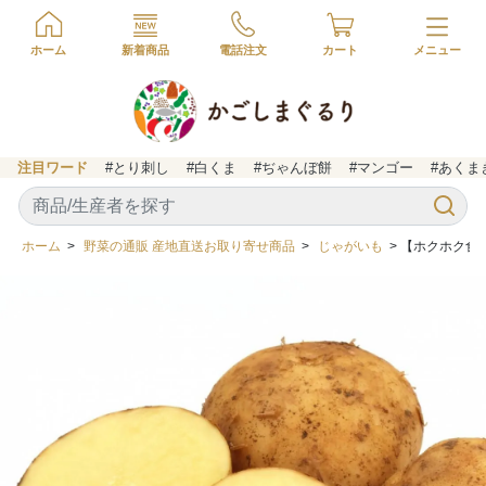
ホーム
新着商品
電話注文
カート
注目ワード
#とり刺し
#白くま
#ぢゃんぼ餅
#マンゴー
#あくま
ホーム
>
野菜の通販 産地直送お取り寄せ商品
>
じゃがいも
> 【ホクホク食