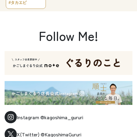
#タカエビ
Follow Me!
Instagram
@kagoshima_gururi
X(Twitter)
@KagoshimaGururi