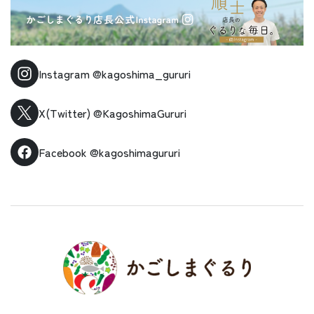
Instagram
@kagoshima_gururi
X(Twitter)
@KagoshimaGururi
Facebook
@kagoshimagururi