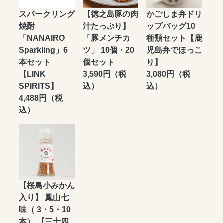
スパークリング
【徳之島豚の肉
かごしま弁ドリ
焼酎
汁たっぷり】
ップバッグ10
「NANAIRO
「豚メンチカ
種類セット【鹿
Sparkling」6
ツ」 10個・20
児島弁でほっこ
本セット
個セット
り】
【LINK
3,590円（税
3,080円（税
SPIRITS】
込）
込）
4,488円（税
込）
【桜島小みかん
入り】 鳳山七
味（ 3・5・10
本） 【三十四