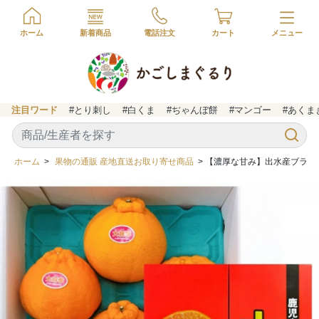
ホーム
新着商品
電話注文
カート
注目ワード
#とり刺し
#白くま
#ぢゃんぼ餅
#マンゴー
#あくま
ホーム
>
果物の通販 産地直送お取り寄せ商品
> 【濃厚な甘み】出水産ブランド