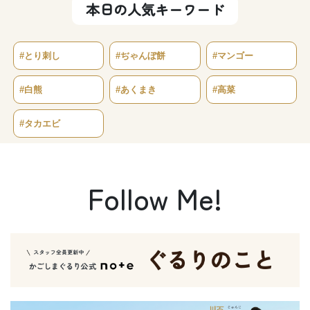
本日の人気キーワード
#とり刺し
#ぢゃんぼ餅
#マンゴー
#白熊
#あくまき
#高菜
#タカエビ
Follow Me!