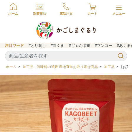
ホーム
新着商品
電話注文
カート
注目ワード
#とり刺し
#白くま
#ぢゃんぼ餅
#マンゴー
#あくま
ホーム
>
加工品・調味料の通販 産地直送お取り寄せ商品
>
加工品
> 【お菓