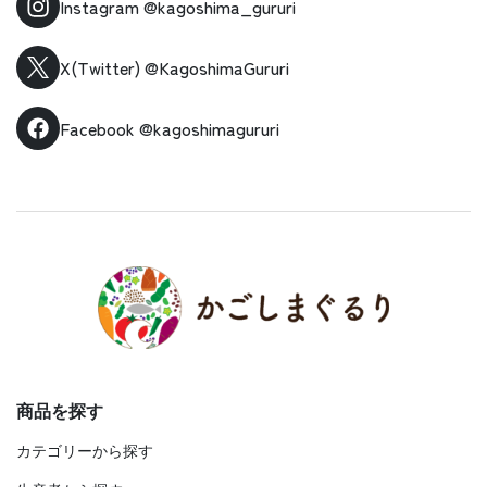
Instagram
@kagoshima_gururi
X(Twitter)
@KagoshimaGururi
Facebook
@kagoshimagururi
商品を探す
カテゴリーから探す