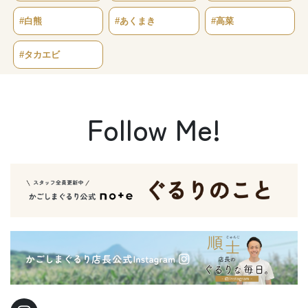
#白熊
#あくまき
#高菜
#タカエビ
Follow Me!