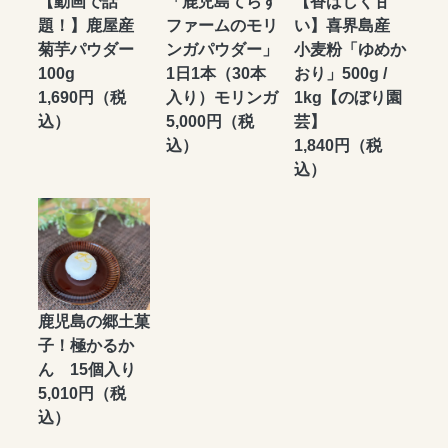
【動画で話
「鹿児島てらす
【香ばしく甘
題！】鹿屋産
ファームのモリ
い】喜界島産
菊芋パウダー
ンガパウダー」
小麦粉「ゆめか
100g
1日1本（30本
おり」500g /
1,690円（税
入り）モリンガ
1kg【のぼり園
込）
5,000円（税
芸】
込）
1,840円（税
込）
鹿児島の郷土菓
子！極かるか
ん 15個入り
5,010円（税
込）