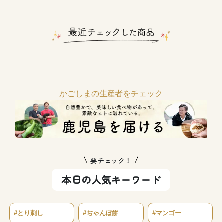
かごしまの生産者をチェック
要チェック！
本日の人気キーワード
#とり刺し
#ぢゃんぼ餅
#マンゴー