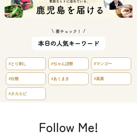
要チェック！
本日の人気キーワード
#とり刺し
#ぢゃんぼ餅
#マンゴー
#白熊
#あくまき
#高菜
#タカエビ
Follow Me!