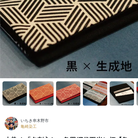
いちき串木野市
亀崎染工