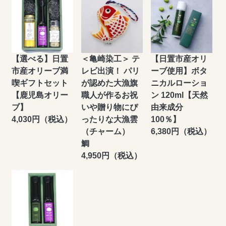
【選べる】日置
＜亀崎染工＞ テ
【日置市産オリ
市産オリーブ満
レビ出演！ パリ
ーブ使用】ボタ
喫ギフトセット
が認めた大漁旗
ニカルローショ
【鹿児島オリー
職人が作るお祝
ン 120ml【天然
ブ】
いや贈り物にぴ
由来成分
4,030円（税込）
ったりな大漁雲
100％】
（チャーム）
6,380円（税込）
鯛
4,950円（税込）