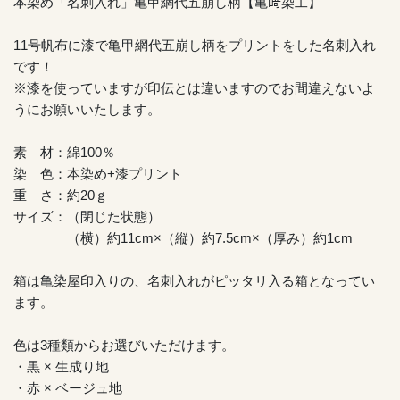
本染め「名刺入れ」亀甲網代五崩し柄【亀﨑染工】
11号帆布に漆で亀甲網代五崩し柄をプリントをした名刺入れ
です！
※漆を使っていますが印伝とは違いますのでお間違えないよ
うにお願いいたします。
素 材：綿100％
染 色：本染め+漆プリント
重 さ：約20ｇ
サイズ：（閉じた状態）
（横）約11cm×（縦）約7.5cm×（厚み）約1cm
箱は亀染屋印入りの、名刺入れがピッタリ入る箱となってい
ます。
色は3種類からお選びいただけます。
・黒 × 生成り地
・赤 × ベージュ地