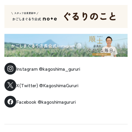
Instagram
@kagoshima_gururi
X(Twitter)
@KagoshimaGururi
Facebook
@kagoshimagururi