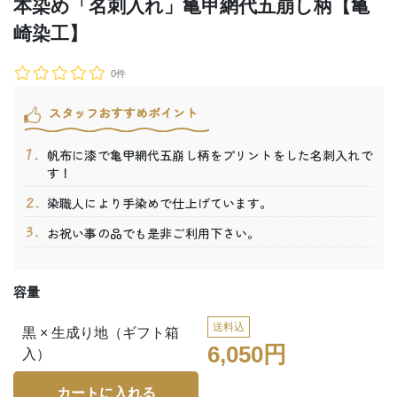
本染め「名刺入れ」亀甲網代五崩し柄【亀
崎染工】
0件
スタッフおすすめポイント
帆布に漆で亀甲網代五崩し柄をプリントをした名刺入れで
す！
染職人により手染めで仕上げています。
お祝い事の品でも是非ご利用下さい。
容量
送料込
黒 × 生成り地（ギフト箱
6,050円
入）