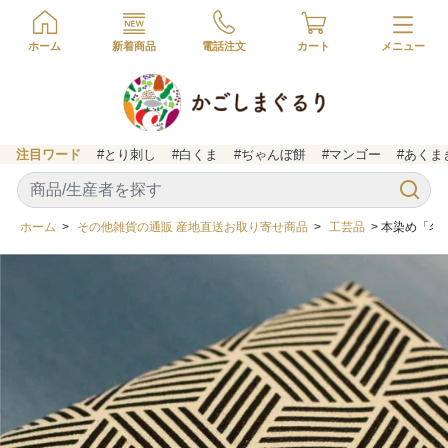
ホーム
新着商品
電話注文
カート
注目ワード
#とり刺し
#白くま
#ぢゃんぼ餅
#マンゴー
#あくま
ホーム
>
その他雑貨の通販 産地直送お取り寄せ商品
>
工芸品
> 本染め「