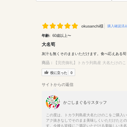
okusanchi様
購入確認済
年齢:
60歳以上〜
大名筍
灰汁も無くそのままいただけます。食べ応えある筍
商品：
【完売御礼】トカラ列島産 大名たけのこ 
役に立った
0
サイトからの返信
かごしまぐるりスタッフ
この度は、トカラ列島産大名たけのこをご購入い
アク抜きなしでそのまま美味しくいただけたとの
す。今後も皆様にご満足いただける美味しい大名