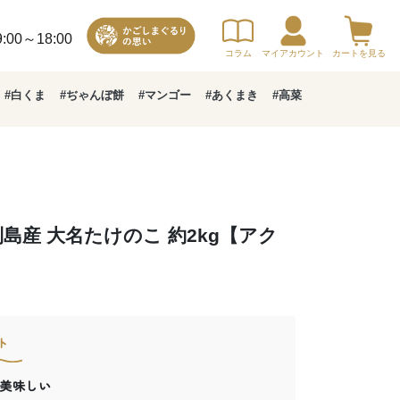
00～18:00
コラム
マイアカウント
カートを見る
#白くま
#ぢゃんぼ餅
#マンゴー
#あくまき
#高菜
島産 大名たけのこ 約2kg【アク
ト
美味しい