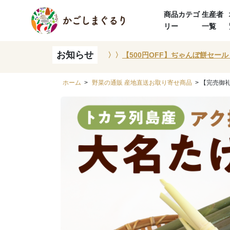
商品カテゴ
生産者
リー
一覧
お知らせ
〉〉
【500円OFF】ぢゃんぼ餅セール
ホーム
>
野菜の通販 産地直送お取り寄せ商品
> 【完売御