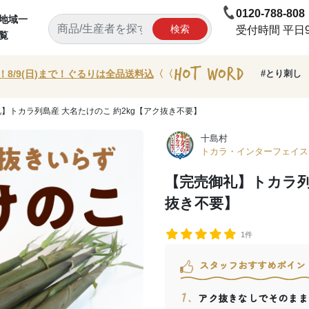
0120-788-808
地域一
検索
受付時間 平日9:
覧
！8/9(日)まで！ぐるりは全品送料込
〈〈
#とり刺し
礼】トカラ列島産 大名たけのこ 約2kg【アク抜き不要】
十島村
トカラ・インターフェイス
【完売御礼】トカラ列
抜き不要】
1件
スタッフおすすめポイン
アク抜きなしでそのまま