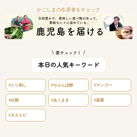
かごしまの生産者をチェック
要チェック！
本日の人気キーワード
#とり刺し
#ぢゃんぼ餅
#マンゴー
#白熊
#あくまき
#高菜
#タカエビ