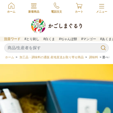
ホーム
新着商品
電話注文
カート
注目ワード
#とり刺し
#白くま
#ぢゃんぼ餅
#マンゴー
#あくま
ホーム
>
加工品・調味料の通販 産地直送お取り寄せ商品
>
調味料
> 選べる