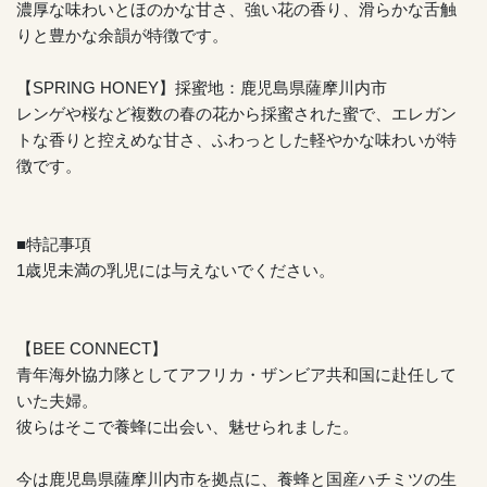
濃厚な味わいとほのかな甘さ、強い花の香り、滑らかな舌触
りと豊かな余韻が特徴です。
【SPRING HONEY】採蜜地：鹿児島県薩摩川内市
レンゲや桜など複数の春の花から採蜜された蜜で、エレガン
トな香りと控えめな甘さ、ふわっとした軽やかな味わいが特
徴です。
■特記事項
1歳児未満の乳児には与えないでください。
【BEE CONNECT】
青年海外協力隊としてアフリカ・ザンビア共和国に赴任して
いた夫婦。
彼らはそこで養蜂に出会い、魅せられました。
今は鹿児島県薩摩川内市を拠点に、養蜂と国産ハチミツの生