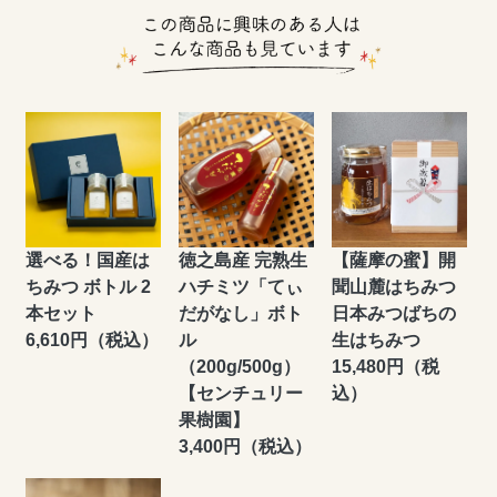
選べる！国産は
徳之島産 完熟生
【薩摩の蜜】開
ちみつ ボトル 2
ハチミツ「てぃ
聞山麓はちみつ
本セット
だがなし」ボト
日本みつばちの
6,610円（税込）
ル
生はちみつ
（200g/500g）
15,480円（税
【センチュリー
込）
果樹園】
3,400円（税込）