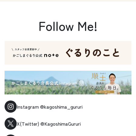
Follow Me!
Instagram
@kagoshima_gururi
X(Twitter)
@KagoshimaGururi