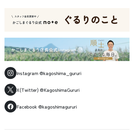
Instagram
@kagoshima_gururi
X(Twitter)
@KagoshimaGururi
Facebook
@kagoshimagururi