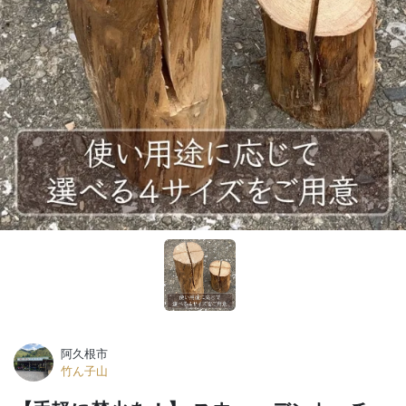
阿久根市
竹ん子山