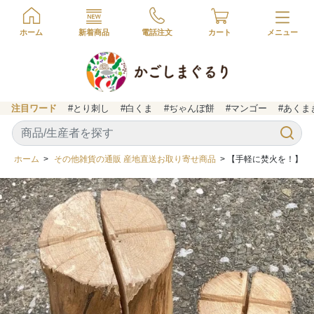
ホーム
新着商品
電話注文
カート
注目ワード
#とり刺し
#白くま
#ぢゃんぼ餅
#マンゴー
#あくま
ホーム
>
その他雑貨の通販 産地直送お取り寄せ商品
> 【手軽に焚火を！】 