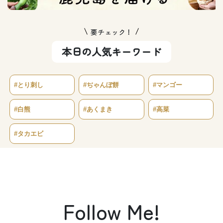
要チェック！
本日の人気キーワード
#とり刺し
#ぢゃんぼ餅
#マンゴー
#白熊
#あくまき
#高菜
#タカエビ
Follow Me!