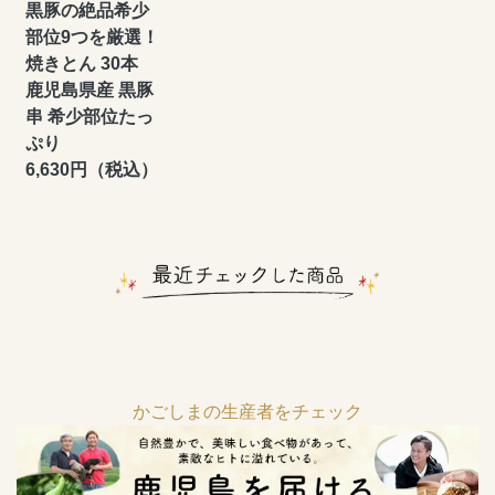
黒豚の絶品希少
部位9つを厳選！
焼きとん 30本
鹿児島県産 黒豚
串 希少部位たっ
ぷり
6,630円（税込）
かごしまの生産者をチェック