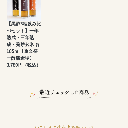
【黒酢3種飲み比
べセット】一年
熟成・三年熟
成・発芽玄米 各
185ml【重久盛
一酢醸造場】
3,780円（税込）
かごしまの生産者をチェック