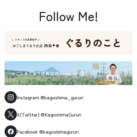
Follow Me!
Instagram
@kagoshima_gururi
X(Twitter)
@KagoshimaGururi
Facebook
@kagoshimagururi