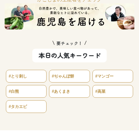
要チェック！
本日の人気キーワード
#とり刺し
#ぢゃんぼ餅
#マンゴー
#白熊
#あくまき
#高菜
#タカエビ