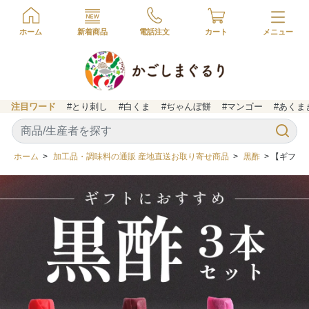
ホーム
新着商品
電話注文
カート
注目ワード
#とり刺し
#白くま
#ぢゃんぼ餅
#マンゴー
#あくま
ホーム
>
加工品・調味料の通販 産地直送お取り寄せ商品
>
黒酢
> 【ギフ