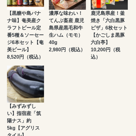
【黒糖や島バナ
濃厚な味わい！
鹿児島県産！釜
ナ味】奄美産ク
てんぷ畜産 鹿児
焼き「六白黒豚
ラフトビール定
島県産黒毛和牛
ピザ」6枚セット
番5種＆ソーセー
生ハム（モモ）
【かごしま黒豚
ジ6本セット【奄
40g
六白亭】
美ビール】
2,980円（税込）
10,200円（税
8,520円（税込）
込）
【みずみずし
い】指宿産「筑
陽ナス」約
5kg【アグリス
タイル】