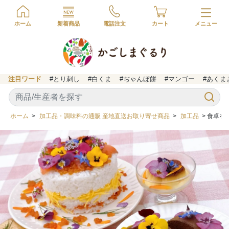
ホーム
新着商品
電話注文
カート
注目ワード
#とり刺し
#白くま
#ぢゃんぼ餅
#マンゴー
#あくま
ホーム
>
加工品・調味料の通販 産地直送お取り寄せ商品
>
加工品
> 食卓を