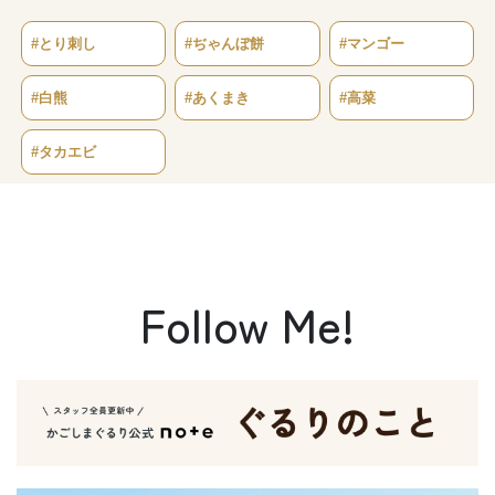
#とり刺し
#ぢゃんぼ餅
#マンゴー
#白熊
#あくまき
#高菜
#タカエビ
Follow Me!