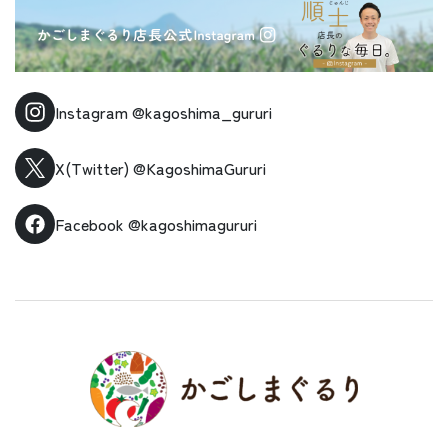
Instagram
@kagoshima_gururi
X(Twitter)
@KagoshimaGururi
Facebook
@kagoshimagururi