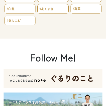
#白熊
#あくまき
#高菜
#タカエビ
Follow Me!