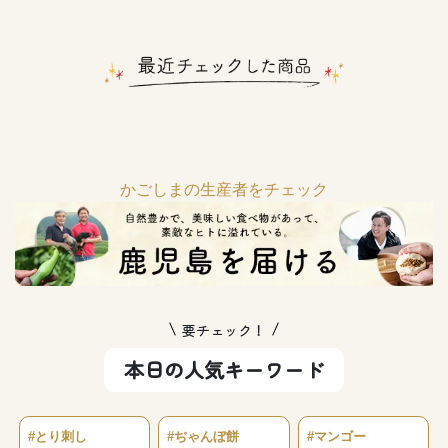
かごしまの生産者をチェック
要チェック！
本日の人気キーワード
#とり刺し
#ぢゃんぼ餅
#マンゴー