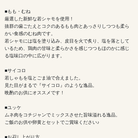
■もも・むね
厳選した新鮮な若シャモを使用！
抜群の歯ごたえとコクのあるもも肉とあっさりしつつも柔ら
かい食感のむね肉です。
若シャモには塩を塗り込み、皮目を火で炙り、塩を落として
いるため、鶏肉の甘味と柔らかさを感じつつもほのかに感じ
る塩味口の中に広がります。
■サイコロ
若しゃもを塩とごま油で合えました。
見た目がまるで『サイコロ』のような逸品。
晩酌のお供にオススメです！
■ユッケ
ムネ肉をコチジャンでミックスさせた旨味溢れる逸品。
ご飯のお供や卵黄とセットでご賞味ください♪
■お召し上がり方