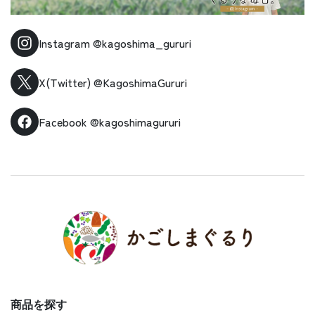
Instagram
@kagoshima_gururi
X(Twitter)
@KagoshimaGururi
Facebook
@kagoshimagururi
商品を探す