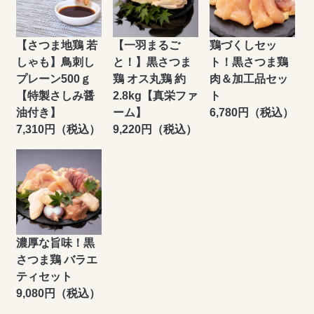
【さつま地鶏 若
鶏づくしセッ
【一羽まるご
しゃも】鳥刺し
ト！黒さつま鶏
と！】黒さつま
プレーン500ｇ
肉＆加工品セッ
鶏 オス丸鶏 約
【特製さしみ醤
ト
2.8kg【真栄ファ
油付き】
6,780円（税込）
ーム】
7,310円（税込）
9,220円（税込）
濃厚な旨味！黒
さつま鶏 バラエ
ティセット
9,080円（税込）