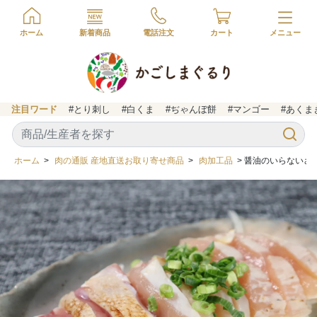
ホーム
新着商品
電話注文
カート
注目ワード
#とり刺し
#白くま
#ぢゃんぼ餅
#マンゴー
#あくま
ホーム
>
肉の通販 産地直送お取り寄せ商品
>
肉加工品
> 醤油のいらない