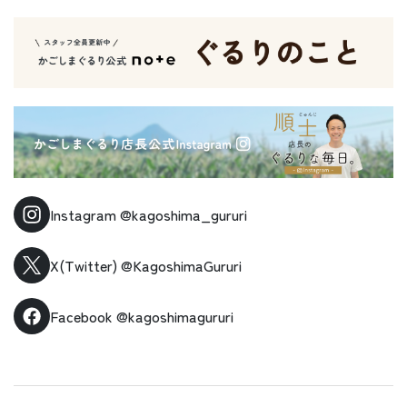
Instagram
@kagoshima_gururi
X(Twitter)
@KagoshimaGururi
Facebook
@kagoshimagururi