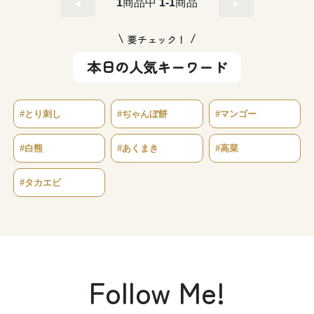
1
商品中
1-1
商品
要チェック！
本日の人気キーワード
#とり刺し
#ぢゃんぼ餅
#マンゴー
#白熊
#あくまき
#高菜
#タカエビ
Follow Me!