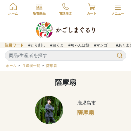
ホーム
新着商品
電話注文
カート
注目ワード
#とり刺し
#白くま
#ぢゃんぼ餅
#マンゴー
#あくま
ホーム
>
生産者一覧
>
薩摩扇
薩摩扇
鹿児島市
薩摩扇