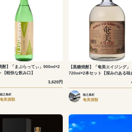
酎】「まぶらってぃ」900ml×2
【黒糖焼酎】「奄美エイジング」
ト【軽快な飲み口】
720ml×2本セット【深みのある
3,620円
徳之島町
徳之島町
奄美酒類
奄美酒類