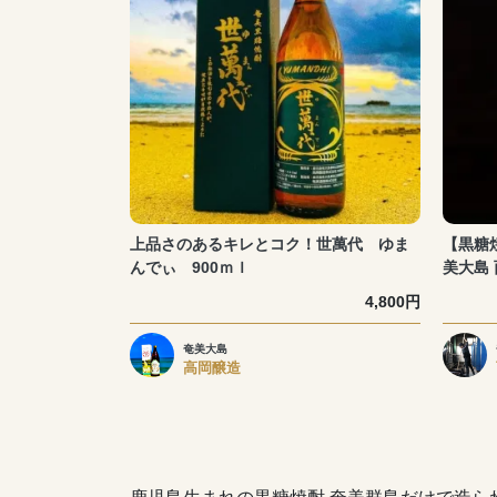
上品さのあるキレとコク！世萬代 ゆま
【黒糖焼
んでぃ 900ｍｌ
美大島
4,800円
奄美大島
高岡醸造