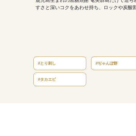
鹿児島生まれの黒糖焼酎 奄美群島だけで造
すさと深いコクをあわせ持ち、ロックや炭酸
#とり刺し
#ぢゃんぼ餅
#タカエビ