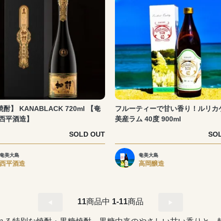
酎】 KANABLACK 720ml 【奄
フルーティーで甘い香り！ルリカ
 西平酒造】
美産ラム 40度 900ml
SOLD OUT
SO
奄美大島
奄美大島
西平酒造
高岡醸造
11
商品中
1-11
商品