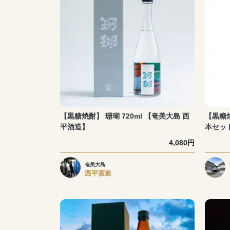
【黒糖焼酎】 珊瑚 720ml 【奄美大島 西
【黒糖焼
平酒造】
本セッ
4,080円
奄美大島
西平酒造