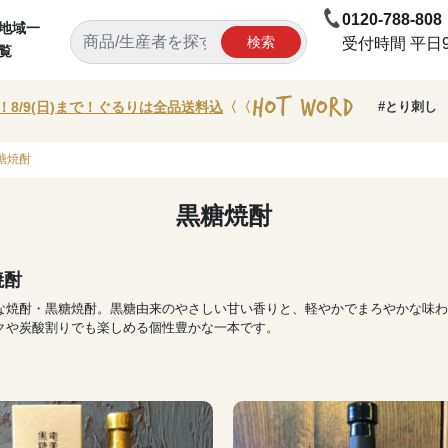
0120-788-808
地域一
検索
受付時間 平日9:
覧
！8/9(日)まで！ぐるりは全品送料込
〈〈
#とり刺し
糖焼酎
黒糖焼酎
焼酎
な焼酎・黒糖焼酎。黒糖由来のやさしい甘い香りと、軽やかでまろやかな味わ
クや炭酸割りでも楽しめる個性豊かな一本です。