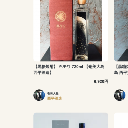
【黒糖焼酎】 巴モワ 720ml 【奄美大島
【黒糖焼
西平酒造】
島 西
6,920円
奄美大島
西平酒造