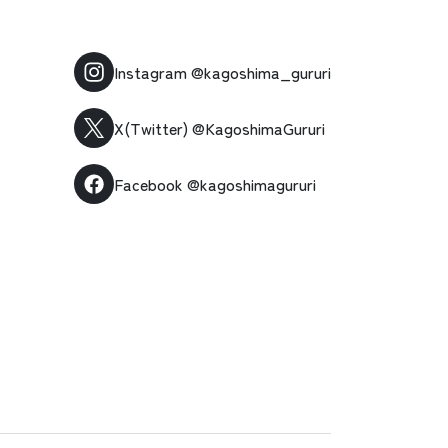
Instagram
@kagoshima_gururi
X(Twitter)
@KagoshimaGururi
Facebook
@kagoshimagururi