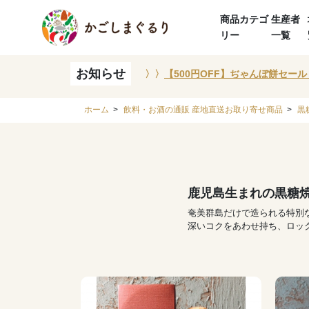
商品カテゴ
生産者
リー
一覧
お知らせ
〉〉
【500円OFF】ぢゃんぼ餅セール
ホーム
>
飲料・お酒の通販 産地直送お取り寄せ商品
>
黒
鹿児島生まれの黒糖
奄美群島だけで造られる特別
深いコクをあわせ持ち、ロッ