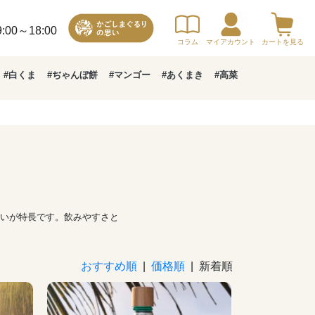
00～18:00
コラム
マイアカウント
カートを見る
#白くま
#ぢゃんぼ餅
#マンゴー
#あくまき
#高菜
いが特長です。飲みやすさと
おすすめ順
|
価格順
| 新着順