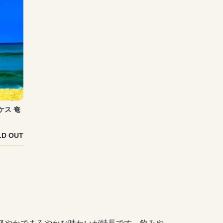
ケス 奄
LD OUT