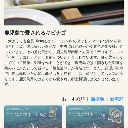
鹿児島で愛されるキビナゴ
大きくても全長10cmほどで、ニシン科の中でもスマートな身体を持
つキビナゴ。体は美しい銀色で、中央には色鮮やかな青色の帯模様が走
っています。その見た目から、鹿児島県南部の方言で「帯（キビ）」の
「小魚（ナゴ）」という名前がついたと言われています。身が柔らかく
手で開いて簡単に刺身を作ることができ、鹿児島では手開きした刺身を
菊の花にかたどって並べる「菊花造り」が有名です。また、調理が簡単
で用途も幅広いため加工商品も多く存在し、お土産品としても人気があ
ります。鹿児島県では古くから愛され、郷土料理には欠かせない魚で
す。
おすすめ順 |
価格順
|
新着順