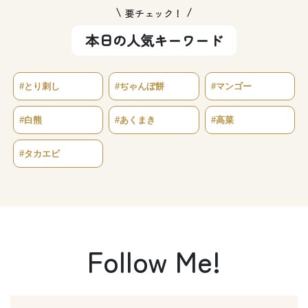
要チェック！
本日の人気キーワード
#とり刺し
#ぢゃんぼ餅
#マンゴー
#白熊
#あくまき
#高菜
#タカエビ
Follow Me!