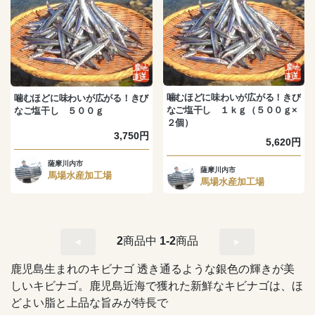
噛むほどに味わいが広がる！きび
噛むほどに味わいが広がる！きび
なご塩干し １ｋｇ（５００ｇ×
なご塩干し ５００ｇ
２個）
3,750円
5,620円
薩摩川内市
薩摩川内市
馬場水産加工場
馬場水産加工場
2
商品中
1-2
商品
鹿児島生まれのキビナゴ 透き通るような銀色の輝きが美
しいキビナゴ。鹿児島近海で獲れた新鮮なキビナゴは、ほ
どよい脂と上品な旨みが特長で