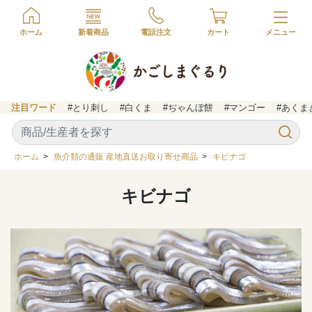
ホーム
新着商品
電話注文
カート
注目ワード
#とり刺し
#白くま
#ぢゃんぼ餅
#マンゴー
#あくま
ホーム
>
魚介類の通販 産地直送お取り寄せ商品
>
キビナゴ
キビナゴ