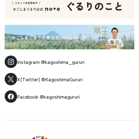
Instagram
@kagoshima_gururi
X(Twitter)
@KagoshimaGururi
Facebook
@kagoshimagururi