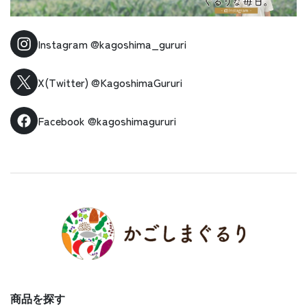
Instagram
@kagoshima_gururi
X(Twitter)
@KagoshimaGururi
Facebook
@kagoshimagururi
商品を探す