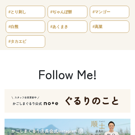
#とり刺し
#ぢゃんぼ餅
#マンゴー
#白熊
#あくまき
#高菜
#タカエビ
Follow Me!