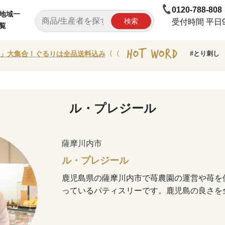
0120-788-808
地域一
検索
受付時間 平日9:
覧
」大集合！ぐるりは全品送料込み
〈〈
#とり刺し
ル・プレジール
薩摩川内市
ル・プレジール
鹿児島県の薩摩川内市で苺農園の運営や苺を
っているパティスリーです。鹿児島の良さを