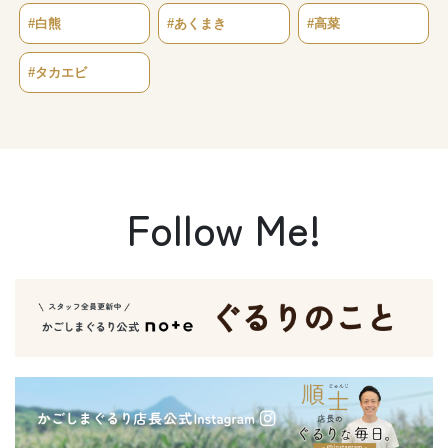
#白熊
#あくまき
#高菜
#タカエビ
Follow Me!