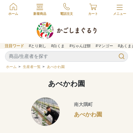
ホーム
新着商品
電話注文
カート
注目ワード
#とり刺し
#白くま
#ぢゃんぼ餅
#マンゴー
#あくま
ホーム
>
生産者一覧
>
あべかわ園
あべかわ園
南大隅町
あべかわ園