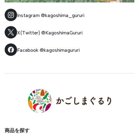
Instagram
@kagoshima_gururi
X(Twitter)
@KagoshimaGururi
Facebook
@kagoshimagururi
商品を探す