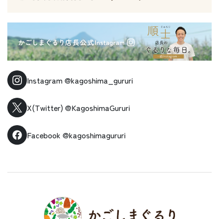
Instagram
@kagoshima_gururi
X(Twitter)
@KagoshimaGururi
Facebook
@kagoshimagururi