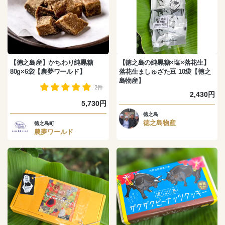
【徳之島産】かちわり純黒糖
【徳之島の純黒糖×塩×落花生】
80g×6袋【農夢ワールド】
落花生ましゅざた豆 10袋【徳之
島物産】
2件
2,430円
5,730円
徳之島
徳之島物産
徳之島町
農夢ワールド