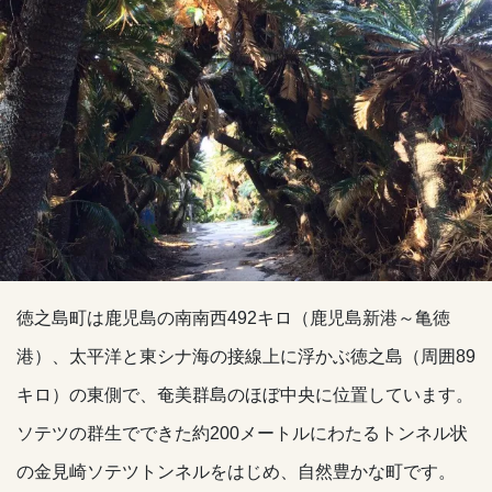
徳之島町は鹿児島の南南西492キロ（鹿児島新港～亀徳
港）、太平洋と東シナ海の接線上に浮かぶ徳之島（周囲89
キロ）の東側で、奄美群島のほぼ中央に位置しています。
ソテツの群生でできた約200メートルにわたるトンネル状
の金見崎ソテツトンネルをはじめ、自然豊かな町です。