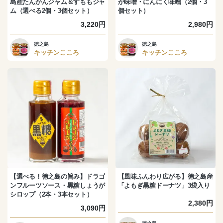
島産たんかんジャム＆すももジャ
が味噌・にんにく味噌（2個・3
ム（選べる2個・3個セット）
個セット）
3,220円
2,980円
徳之島
徳之島
キッチンこころ
キッチンこころ
【選べる！徳之島の旨み】ドラゴ
【風味ふんわり広がる】徳之島産
ンフルーツソース・黒糖しょうが
「よもぎ黒糖ドーナツ」3袋入り
シロップ（2本・3本セット）
2,380円
3,090円