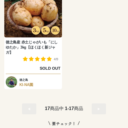
徳之島産 赤土じゃがいも「にし
ゆたか」3kg【ほくほく新ジャ
ガ】
4件
SOLD OUT
徳之島
KI-NA園
17
商品中
1-17
商品
要チェック！