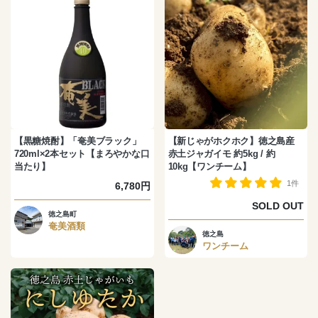
【黒糖焼酎】「奄美ブラック」
【新じゃがホクホク】徳之島産
720ml×2本セット【まろやかな口
赤土ジャガイモ 約5kg / 約
当たり】
10kg【ワンチーム】
1件
6,780円
SOLD OUT
徳之島町
奄美酒類
徳之島
ワンチーム