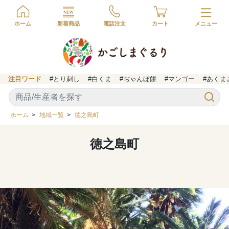
ホーム
新着商品
電話注文
カート
注目ワード
#とり刺し
#白くま
#ぢゃんぼ餅
#マンゴー
#あくま
ホーム
>
地域一覧
>
徳之島町
徳之島町