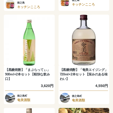
徳之島
徳之島
キッチンこころ
キッチンこころ
【黒糖焼酎】「まぶらってぃ」
【黒糖焼酎】「奄美エイジング」
900ml×2本セット【軽快な飲み
720ml×2本セット【深みのある味
口】
わい】
3,620円
4,550円
徳之島町
徳之島町
奄美酒類
奄美酒類