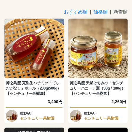
おすすめ順
|
価格順
| 新着順
徳之島産 完熟生ハチミツ「てぃ
徳之島産 天然はちみつ「センチ
だがなし」ボトル（200g/500g）
ュリーハニー」瓶（90g / 180g）
【センチュリー果樹園】
【センチュリー果樹園】
3,400円
2,260円
徳之島町
徳之島町
センチュリー果樹園
センチュリー果樹園