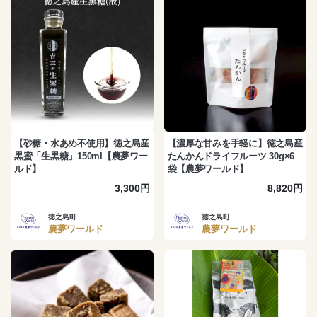
【砂糖・水あめ不使用】徳之島産
【濃厚な甘みを手軽に】徳之島産
黒蜜「生黒糖」150ml【農夢ワー
たんかんドライフルーツ 30g×6
ルド】
袋【農夢ワールド】
3,300円
8,820円
徳之島町
徳之島町
農夢ワールド
農夢ワールド