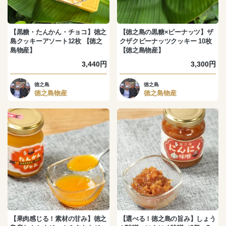
【黒糖・たんかん・チョコ】徳之
【徳之島の黒糖×ピーナッツ】ザ
島クッキーアソート12枚 【徳之
クザクピーナッツクッキー 10枚
島物産】
【徳之島物産】
3,440円
3,300円
徳之島
徳之島
徳之島物産
徳之島物産
【果肉感じる！素材の甘み】徳之
【選べる！徳之島の旨み】しょう