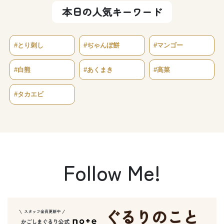
本日の人気キーワード
#とり刺し
#ぢゃんぼ餅
#マンゴー
#白熊
#あくまき
#高菜
#タカエビ
Follow Me!