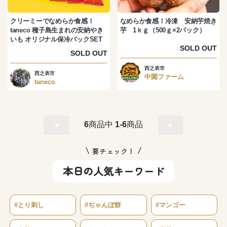
クリーミーでなめらか食感！
なめらか食感！冷凍 安納芋焼き
taneco 種子島生まれの安納やき
芋 1ｋｇ（500ｇ×2パック）
いも オリジナル保冷バックSET
SOLD OUT
SOLD OUT
西之表市
西之表市
中園ファーム
taneco
6
商品中
1-6
商品
要チェック！
本日の人気キーワード
#とり刺し
#ぢゃんぼ餅
#マンゴー