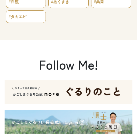
#白熊
#あくまき
#高菜
#タカエビ
Follow Me!