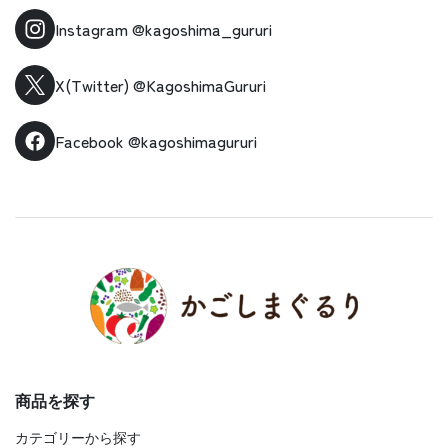
Instagram
@kagoshima_gururi
X(Twitter)
@KagoshimaGururi
Facebook
@kagoshimagururi
商品を探す
カテゴリーから探す