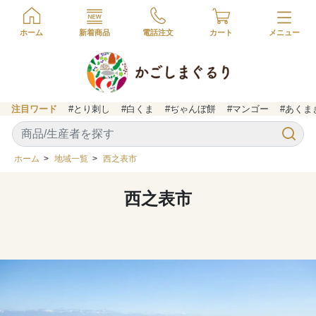
ホーム
新着商品
電話注文
カート
注目ワード
#とり刺し
#白くま
#ぢゃんぼ餅
#マンゴー
#あくま
ホーム
>
地域一覧
>
西之表市
西之表市