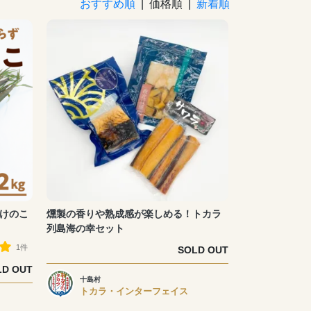
おすすめ順
| 価格順 |
新着順
たけのこ
燻製の香りや熟成感が楽しめる！トカラ
列島海の幸セット
1件
SOLD OUT
LD OUT
十島村
トカラ・インターフェイス