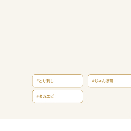
#とり刺し
#ぢゃんぼ餅
#タカエビ