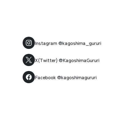
Instagram
@kagoshima_gururi
X(Twitter)
@KagoshimaGururi
Facebook
@kagoshimagururi