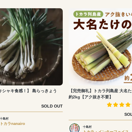
キシャキ食感！】 島らっきょう
【完売御礼】トカラ列島産 大名
約2kg【アク抜き不要】
SOLD OUT
SO
十島村
トカラnanairo
十島村
トカラ・インターフェイス