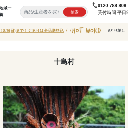
0120-788-808
地域一
検索
受付時間 平日9:
覧
！8/9(日)まで！ぐるりは全品送料込
〈〈
#とり刺し
十島村