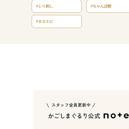
#とり刺し
#ぢゃんぼ餅
#タカエビ