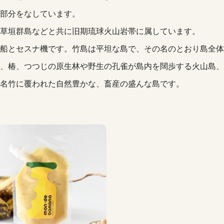
部分をなしています。
草垣群島などと共に旧期琉球火山岩帯に属しています。
船とセスナ機です。竹島は平坦な島で、その名のとおり島全体
、椿、つつじの原生林や野生の孔雀が島内を闊歩する火山島、黒
名竹に覆われた自然豊かな、畜産の盛んな島です。