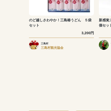
のど越しさわやか！三島椿うどん ５袋
新感覚ス
セット
個セッ
3,200円
三島村
三島村観光協会