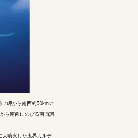
ノ岬から南西約50kmの
から南西にのびる南西諸
前に大噴火した鬼界カルデ