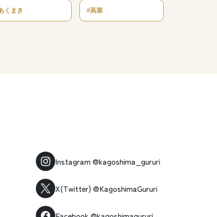
#あくまき
#高菜
Instagram
@kagoshima_gururi
X(Twitter)
@KagoshimaGururi
Facebook
@kagoshimagururi