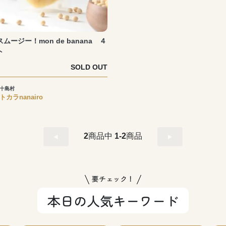
ムージー！mon de banana ４
ト
SOLD OUT
十島村
トカラnanairo
2
商品中
1-2
商品
要チェック！
本日の人気キーワード