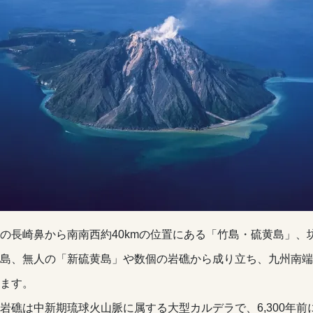
の長崎鼻から南南西約40kmの位置にある「竹島・硫黄島」、坊
島、無人の「新硫黄島」や数個の岩礁から成り立ち、九州南端
ます。
岩礁は中新期琉球火山脈に属する大型カルデラで、6,300年