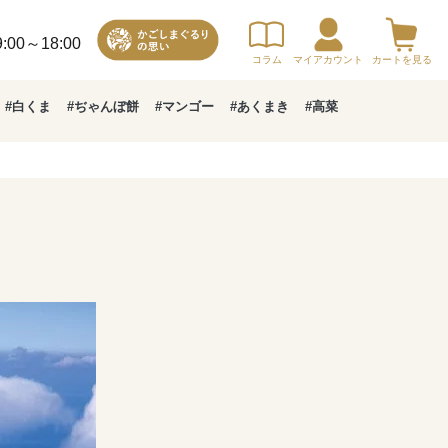
00～18:00
コラム
マイアカウント
カートを見る
#白くま
#ぢゃんぼ餅
#マンゴー
#あくまき
#高菜