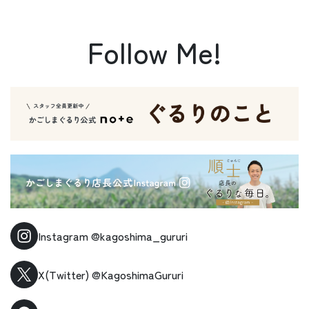
Follow Me!
Instagram
@kagoshima_gururi
X(Twitter)
@KagoshimaGururi