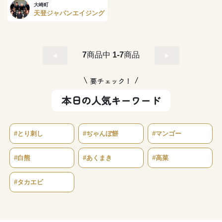
大崎町
天登ジャパンエイジング
7
商品中
1-7
商品
要チェック！
本日の人気キーワード
#とり刺し
#ぢゃんぼ餅
#マンゴー
#白熊
#あくまき
#高菜
#タカエビ