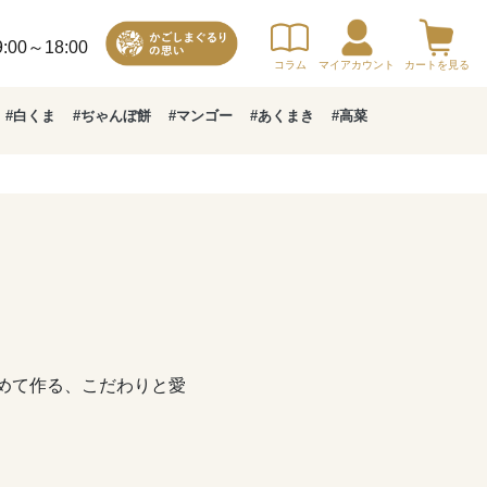
00～18:00
コラム
マイアカウント
カートを見る
#白くま
#ぢゃんぼ餅
#マンゴー
#あくまき
#高菜
めて作る、こだわりと愛