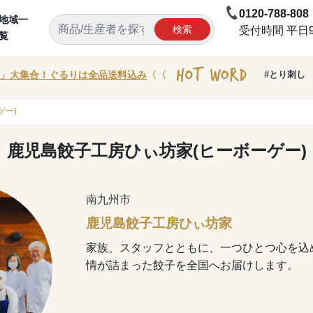
0120-788-808
地域一
検索
受付時間 平日9:
覧
」大集合！ぐるりは全品送料込み
〈〈
#とり刺し
ゲー)
鹿児島餃子工房ひぃ坊家(ヒーボーゲー)
南九州市
鹿児島餃子工房ひぃ坊家
家族、スタッフとともに、一つひとつ心を込
情が詰まった餃子を全国へお届けします。