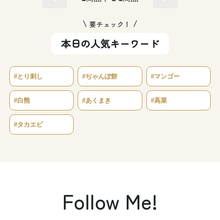
要チェック！
本日の人気キーワード
#とり刺し
#ぢゃんぼ餅
#マンゴー
#白熊
#あくまき
#高菜
#タカエビ
Follow Me!