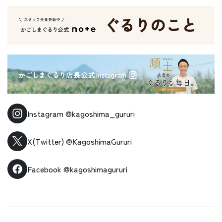
Instagram
@kagoshima_gururi
X(Twitter)
@KagoshimaGururi
Facebook
@kagoshimagururi