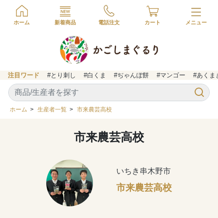
ホーム
新着商品
電話注文
カート
注目ワード
#とり刺し
#白くま
#ぢゃんぼ餅
#マンゴー
#あくま
ホーム
>
生産者一覧
>
市来農芸高校
市来農芸高校
いちき串木野市
市来農芸高校