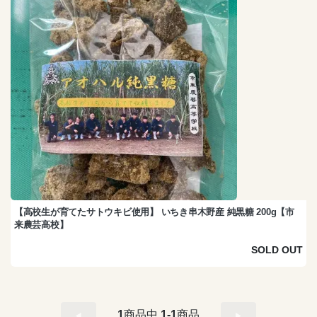
【高校生が育てたサトウキビ使用】 いちき串木野産 純黒糖 200g【市
来農芸高校】
SOLD OUT
1
商品中
1-1
商品