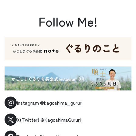
Follow Me!
Instagram
@kagoshima_gururi
X(Twitter)
@KagoshimaGururi