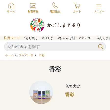
ホーム
新着商品
電話注文
カート
注目ワード
#とり刺し
#白くま
#ぢゃんぼ餅
#マンゴー
#あくま
ホーム
>
生産者一覧
>
香彩
香彩
奄美大島
香彩