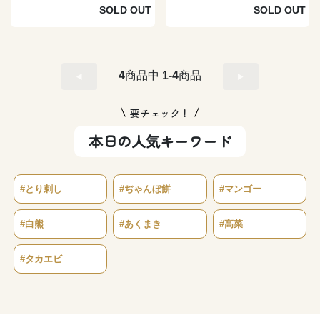
香彩】
マ香彩】
SOLD OUT
SOLD OUT
4
商品中
1-4
商品
要チェック！
本日の人気キーワード
#とり刺し
#ぢゃんぼ餅
#マンゴー
#白熊
#あくまき
#高菜
#タカエビ