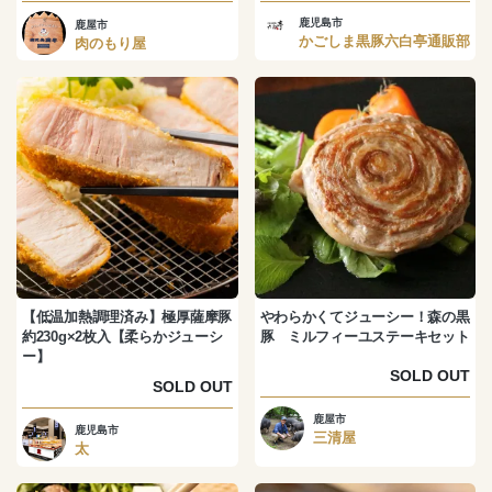
鹿児島市
鹿屋市
かごしま黒豚六白亭通販部
肉のもり屋
【低温加熱調理済み】極厚薩摩豚
やわらかくてジューシー！森の黒
約230g×2枚入【柔らかジューシ
豚 ミルフィーユステーキセット
ー】
SOLD OUT
SOLD OUT
鹿屋市
鹿児島市
三清屋
太