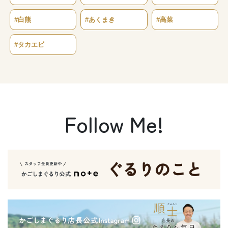
#白熊
#あくまき
#高菜
#タカエビ
Follow Me!