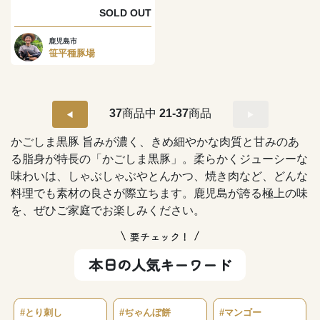
SOLD OUT
鹿児島市
笹平種豚場
37
商品中
21-37
商品
かごしま黒豚 旨みが濃く、きめ細やかな肉質と甘みのあ
る脂身が特長の「かごしま黒豚」。柔らかくジューシーな
味わいは、しゃぶしゃぶやとんかつ、焼き肉など、どんな
料理でも素材の良さが際立ちます。鹿児島が誇る極上の味
を、ぜひご家庭でお楽しみください。
要チェック！
本日の人気キーワード
#とり刺し
#ぢゃんぼ餅
#マンゴー