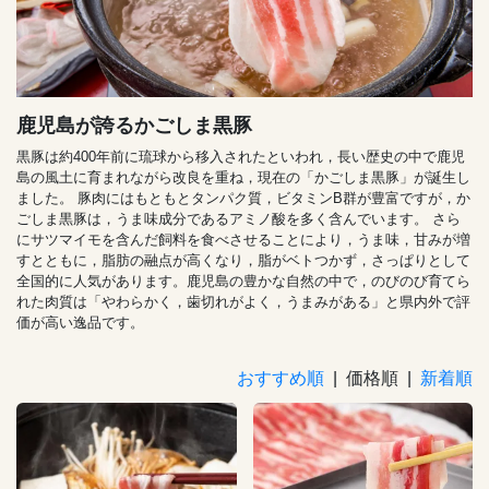
鹿児島が誇るかごしま黒豚
黒豚は約400年前に琉球から移入されたといわれ，長い歴史の中で鹿児
島の風土に育まれながら改良を重ね，現在の「かごしま黒豚」が誕生し
ました。 豚肉にはもともとタンパク質，ビタミンB群が豊富ですが，か
ごしま黒豚は，うま味成分であるアミノ酸を多く含んでいます。 さら
にサツマイモを含んだ飼料を食べさせることにより，うま味，甘みが増
すとともに，脂肪の融点が高くなり，脂がベトつかず，さっぱりとして
全国的に人気があります。鹿児島の豊かな自然の中で，のびのび育てら
れた肉質は「やわらかく，歯切れがよく，うまみがある」と県内外で評
価が高い逸品です。
おすすめ順
| 価格順 |
新着順