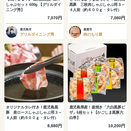
しゃぶセット 600g 【グリルダイ
黒豚 三枚肉しゃぶしゃぶ用３～
ニング秀】
４人前（約６００ｇ・タレ付）
7,070円
7,080円
鹿児島市
鹿屋市
グリルダイニング秀
肉のもり屋
オリジナルタレ付き！鹿児島黒
鹿児島県産！釜焼き「六白黒豚ピ
豚 肩ロースしゃぶしゃぶ用３～
ザ」6枚セット【かごしま黒豚六
４人前（約６００ｇ・タレ付）
白亭】
8,880円
10,200円