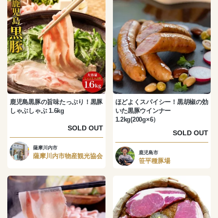
鹿児島黒豚の旨味たっぷり！黒豚
ほどよくスパイシー！黒胡椒の効
しゃぶしゃぶ 1.6kg
いた黒豚ウインナー
1.2kg(200g×6）
SOLD OUT
SOLD OUT
薩摩川内市
鹿児島市
薩摩川内市物産観光協会
笹平種豚場