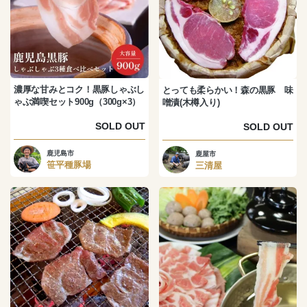
濃厚な甘みとコク！黒豚しゃぶし
とっても柔らかい！森の黒豚 味
ゃぶ満喫セット900g（300g×3）
噌漬(木樽入り)
SOLD OUT
SOLD OUT
鹿児島市
鹿屋市
笹平種豚場
三清屋