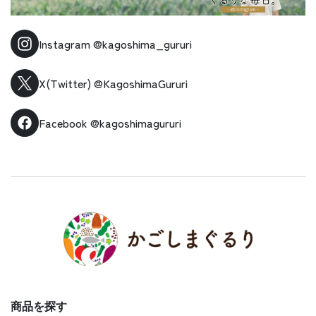
Instagram
@kagoshima_gururi
X(Twitter)
@KagoshimaGururi
Facebook
@kagoshimagururi
商品を探す