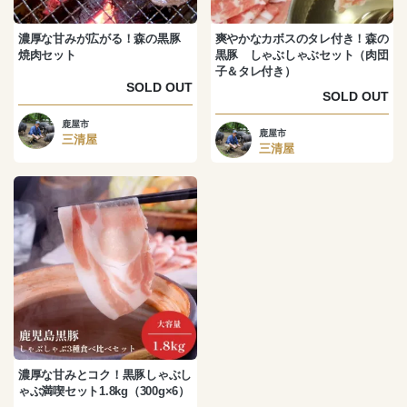
濃厚な甘みが広がる！森の黒豚
爽やかなカボスのタレ付き！森の
焼肉セット
黒豚 しゃぶしゃぶセット（肉団
子＆タレ付き）
SOLD OUT
SOLD OUT
鹿屋市
鹿屋市
三清屋
三清屋
濃厚な甘みとコク！黒豚しゃぶし
ゃぶ満喫セット1.8kg（300g×6）