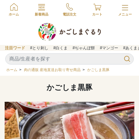
ホーム
新着商品
電話注文
カート
注目ワード
#とり刺し
#白くま
#ぢゃんぼ餅
#マンゴー
#あくま
ホーム
>
肉の通販 産地直送お取り寄せ商品
>
かごしま黒豚
かごしま黒豚