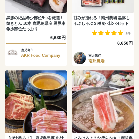
黒豚の絶品希少部位9つを厳選！
甘みが溢れる！南州農場 黒豚し
焼きとん 30本 鹿児島県産 黒豚串
ゃぶしゃぶ３種食べ比べセット
希少部位たっぷり
1件
6,630円
6,650円
鹿児島市
AKR Food Company
南大隅町
南州農場
【出汁香る！】 鹿児島黒豚 出汁
とろけるような柔らかさ！鹿児島