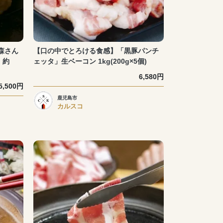
森さん
【口の中でとろける食感】「黒豚パンチ
 約
ェッタ」生ベーコン 1kg(200g×5個)
6,580円
5,500円
鹿児島市
カルスコ