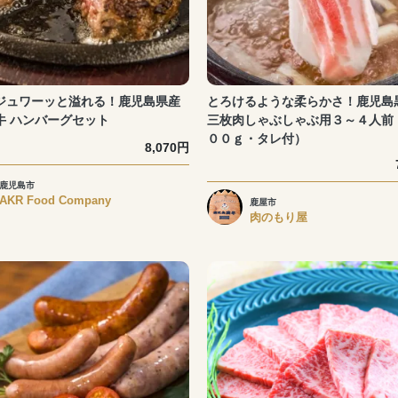
ジュワーッと溢れる！鹿児島県産
とろけるような柔らかさ！鹿児
牛 ハンバーグセット
三枚肉しゃぶしゃぶ用３～４人前
００ｇ・タレ付）
8,070円
鹿児島市
AKR Food Company
鹿屋市
肉のもり屋