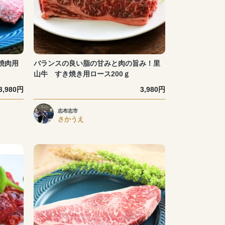
焼肉用
バランスの良い脂の甘みと肉の旨み！里
山牛 すき焼き用ロース200ｇ
3,980円
3,980円
志布志市
さかうえ