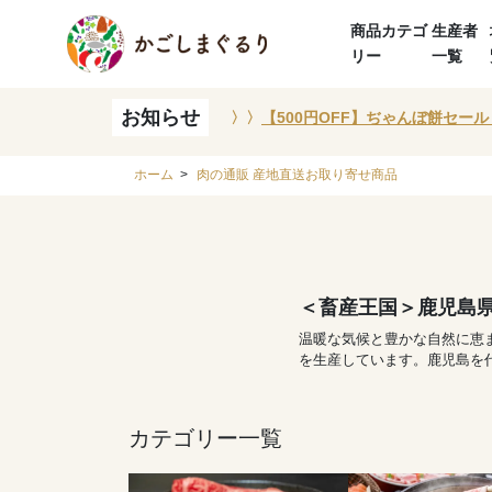
商品カテゴ
生産者
リー
一覧
お知らせ
〉〉
【500円OFF】ぢゃんぼ餅セール
ホーム
>
肉の通販 産地直送お取り寄せ商品
＜畜産王国＞鹿児島
温暖な気候と豊かな自然に恵
を生産しています。鹿児島を
カテゴリー一覧