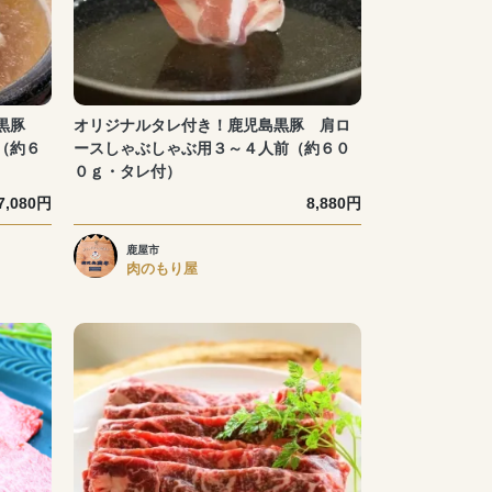
島黒豚
オリジナルタレ付き！鹿児島黒豚 肩ロ
（約６
ースしゃぶしゃぶ用３～４人前（約６０
０ｇ・タレ付）
7,080円
8,880円
鹿屋市
肉のもり屋