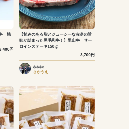
牛 焼
【甘みのある脂とジューシーな赤身の旨
味が詰まった黒毛和牛！】里山牛 サー
ロインステーキ150ｇ
3,400円
3,700円
志布志市
さかうえ