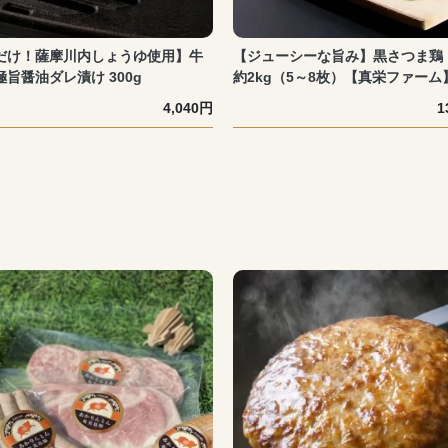
だけ！薩摩川内しょうゆ使用】牛
【ジューシーな旨み】黒さつま鶏
旨醤油ダレ漬け 300g
約2kg（5～8枚）【真栄ファーム
4,040円
1