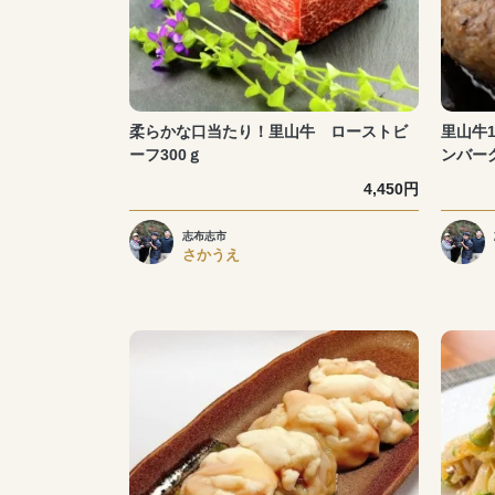
柔らかな口当たり！里山牛 ローストビ
里山牛
ーフ300ｇ
ンバーグ
4,450円
志布志市
さかうえ