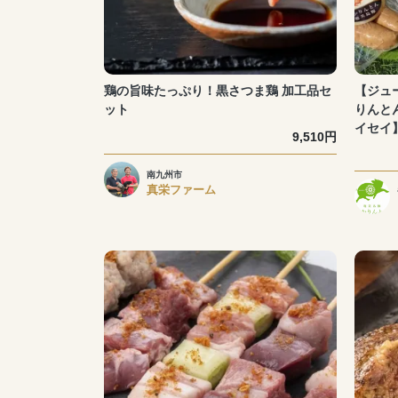
鶏の旨味たっぷり！黒さつま鶏 加工品セ
【ジュ
ット
りんと
イセイ
9,510円
南九州市
真栄ファーム