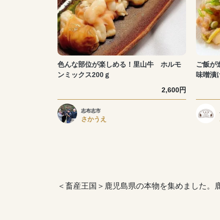
色んな部位が楽しめる！里山牛 ホルモ
ご飯が
ンミックス200ｇ
味噌漬け1
2,600円
志布志市
さかうえ
＜畜産王国＞鹿児島県の本物を集めました。