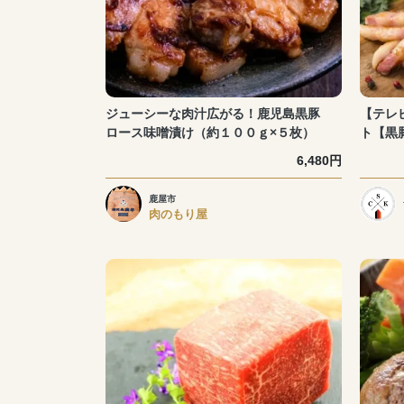
ジューシーな肉汁広がる！鹿児島黒豚
【テレ
ロース味噌漬け（約１００ｇ×５枚）
ト【黒
6,480円
鹿屋市
肉のもり屋