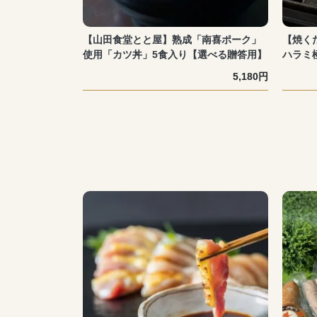
【山田食堂とと屋】熟成「南喜ポーク」
【焼く
使用「カツ丼」5食入り【選べる贈答用】
ハラミ極
5,180円