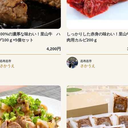
100%の濃厚な味わい！里山牛 ハ
しっかりした赤身の味わい！里山
100ｇ×5個セット
肉用カルビ200ｇ
4,200円
志布志市
志布志市
さかうえ
さかうえ