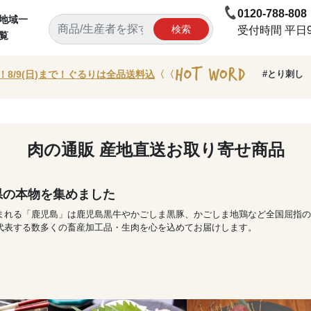
0120-788-808
地域一
検索
受付時間 平日9:
覧
！8/9(日)まで！ぐるりは全品送料込
〈〈
#とり刺し
肉の通販 産地直送お取り寄せ商品
県の本物を集めました
まれる「鹿児島」は鹿児島黒牛やかごしま黒豚、かごしま地鶏など全国屈指の
代表する数多くの畜産加工品・生肉を心を込めてお届けします。