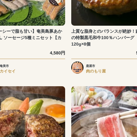
ーシーで脂も甘い】奄美島豚あか
上質な脂身とのバランスが絶妙！
ん ソーセージ5種ミニセット【カ
の特製黒毛和牛100％ハンバーグ
】
120g×8個
4,580円
奄美市
鹿屋市
カイセイ
肉のもり屋