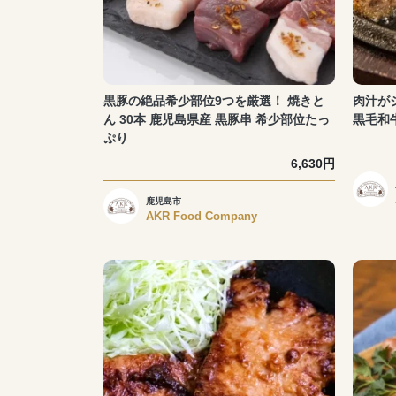
黒豚の絶品希少部位9つを厳選！ 焼きと
肉汁が
ん 30本 鹿児島県産 黒豚串 希少部位たっ
黒毛和
ぷり
6,630円
鹿児島市
AKR Food Company