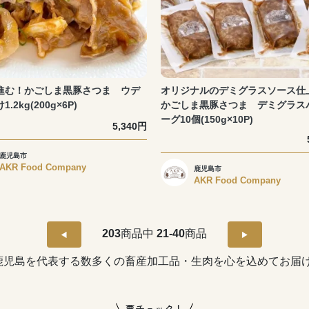
進む！かごしま黒豚さつま ウデ
オリジナルのデミグラスソース仕
.2kg(200g×6P)
かごしま黒豚さつま デミグラス
ーグ10個(150g×10P)
5,340円
鹿児島市
AKR Food Company
鹿児島市
AKR Food Company
203
商品中
21-40
商品
鹿児島を代表する数多くの畜産加工品・生肉を心を込めてお届
要チェック！