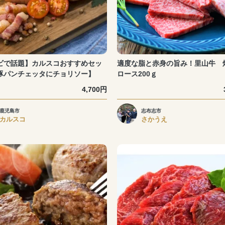
ビで話題】カルスコおすすめセッ
適度な脂と赤身の旨み！里山牛 
豚パンチェッタにチョリソー】
ロース200ｇ
4,700円
鹿児島市
志布志市
カルスコ
さかうえ